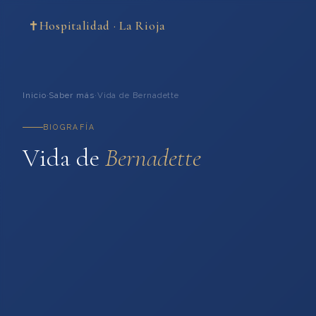
✝
Hospitalidad · La Rioja
Inicio
·
Saber más
·
Vida de Bernadette
BIOGRAFÍA
Vida de
Bernadette