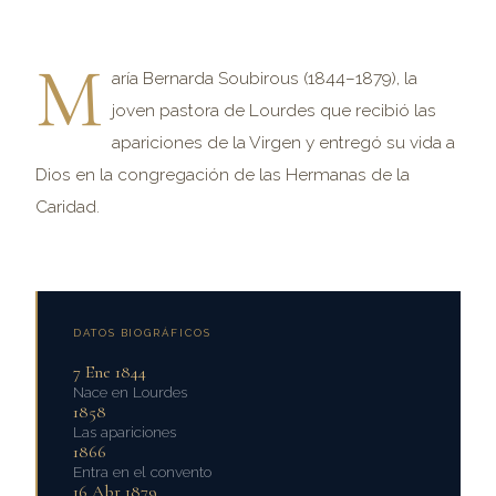
M
aría Bernarda Soubirous (1844–1879), la
joven pastora de Lourdes que recibió las
apariciones de la Virgen y entregó su vida a
Dios en la congregación de las Hermanas de la
Caridad.
DATOS BIOGRÁFICOS
7 Ene 1844
Nace en Lourdes
1858
Las apariciones
1866
Entra en el convento
16 Abr 1879