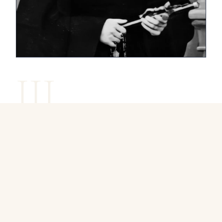
III
La vida en el convento
En agosto de 1864 Bernadette solicita ser admitida
entre las Hermanas de la Caridad en Nevers, después
de haber estado entre ellas como enfermera unos
años antes, comenzando su noviciado en 1866.
En 1867 hizo su profesión religiosa, a pesar de que no